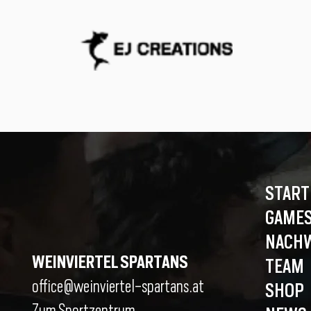
START
GAMES
NACH
WEINVIERTEL SPARTANS
TEAM
office@weinviertel-spartans.at
SHOP
Zum Sportzentrum