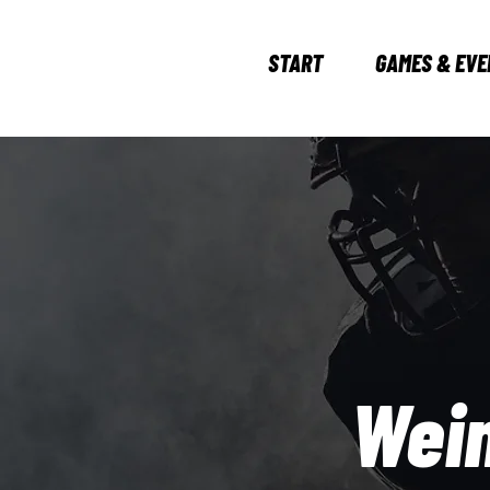
START
GAMES & EVE
Wein