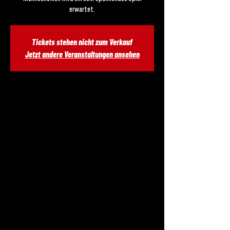
erwartet.
Tickets stehen nicht zum Verkauf
Jetzt andere Veranstaltungen ansehen
Zeit & Ort
24. Mai 2025, 16:00 – 20:00
Mistelbach, Zum Sportzentrum, 2130 Mistelbach,
Österreich
Über die Veranstaltung
Zum ersten und aufgrund der Auslosung auch zum 
einzigen Mal treffen die Weinviertel Spartans auf die 
Bluehawks. Wie immer zwischen den beiden 
Mannschaften wird ein sehr spannendes Spiel 
erwartet.