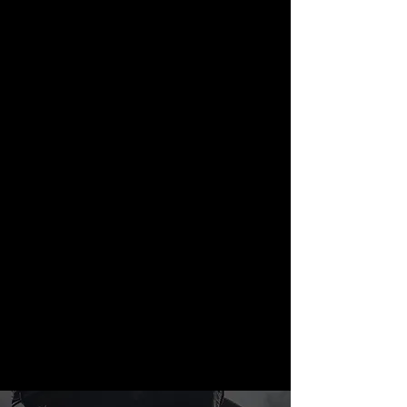
11. Juni 2023, 15:00
Schönfeld, Sportplatzstraße 39, 3061 Schönfeld,
Österreich
Über die Veranstaltung
Zum Abschluss der Regular Season treffen die 
Weinviertel Spartans auswärts auf den AFC Bluehawks
Eure Unterstützung ist gefragt!
Seid dabei!
Diese Veranstaltung teilen