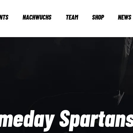
NTS
NACHWUCHS
TEAM
SHOP
NEWS
meday Spartan