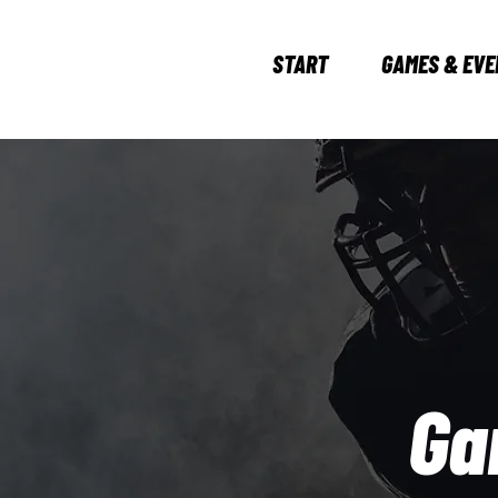
START
GAMES & EVE
Ga