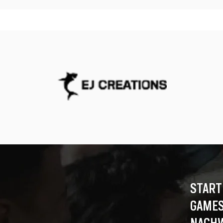
START
GAMES