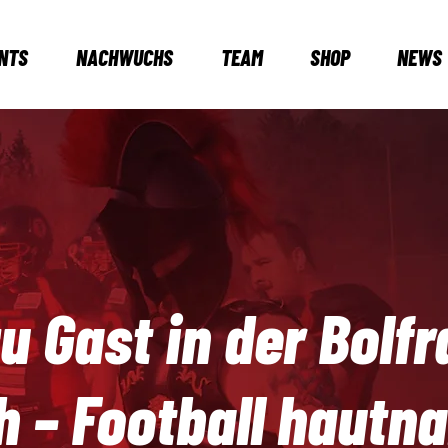
NTS
NACHWUCHS
TEAM
SHOP
NEWS
u Gast in der Bolf
h – Football hautna