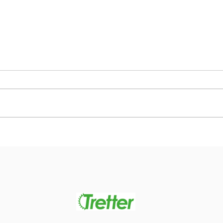
U14 Spielgemeinschaft: Erstes Tackle-
Sparta
Spiel und gleich ein Sieg!
U13 gl
Geschi