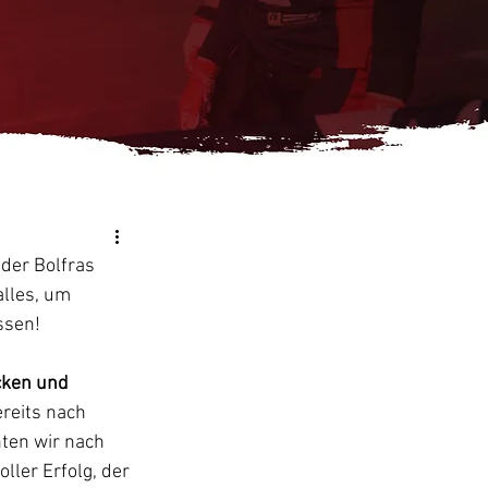
der Bolfras 
lles, um 
ssen!
cken und 
reits nach 
ten wir nach 
ller Erfolg, der 