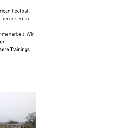
ican Football 
r bei unserem 
mmenarbeit. Wir 
er
.
ere Trainings 