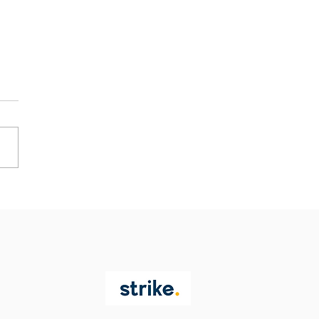
ns liefern Gänsehaut-Montag ab –
änzt, Kampfmannschaft schreibt
chte in Oberösterreich!