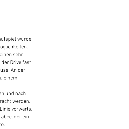
aufspiel wurde 
glichkeiten. 
einen sehr 
der Drive fast 
uss. An der 
zu einem 
en und nach 
bracht werden. 
Linie vorwärts. 
abec, der ein 
te.