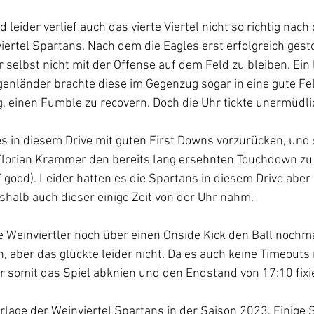
 leider verlief auch das vierte Viertel nicht so richtig nach
ertel Spartans. Nach dem die Eagles erst erfolgreich gest
r selbst nicht mit der Offense auf dem Feld zu bleiben. Ein 
enländer brachte diese im Gegenzug sogar in eine gute Fel
, einen Fumble zu recovern. Doch die Uhr tickte unermüdli
es in diesem Drive mit guten First Downs vorzurücken, und
Florian Krammer den bereits lang ersehnten Touchdown zu 
 good). Leider hatten es die Spartans in diesem Drive aber 
halb auch dieser einige Zeit von der Uhr nahm. 
e Weinviertler noch über einen Onside Kick den Ball nochma
aber das glückte leider nicht. Da es auch keine Timeouts
r somit das Spiel abknien und den Endstand von 17:10 fixi
rlage der Weinviertel Spartans in der Saison 2023. Einige