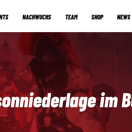
NTS
NACHWUCHS
TEAM
SHOP
NEWS
sonniederlage im 