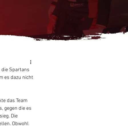
 die Spartans 
 es dazu nicht 
te das Team 
, gegen die es 
ieg. Die 
ellen. Obwohl 