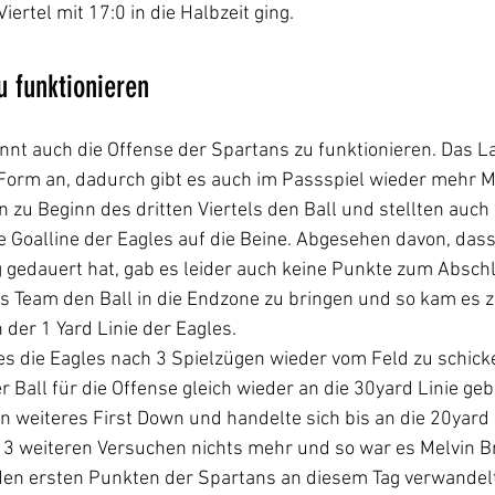
ertel mit 17:0 in die Halbzeit ging.
u funktionieren
ginnt auch die Offense der Spartans zu funktionieren. Das L
Form an, dadurch gibt es auch im Passspiel wieder mehr Mö
zu Beginn des dritten Viertels den Ball und stellten auch 
ie Goalline der Eagles auf die Beine. Abgesehen davon, dass 
g gedauert hat, gab es leider auch keine Punkte zum Abschl
as Team den Ball in die Endzone zu bringen und so kam es 
der 1 Yard Linie der Eagles.
es die Eagles nach 3 Spielzügen wieder vom Feld zu schick
 Ball für die Offense gleich wieder an die 30yard Linie ge
in weiteres First Down und handelte sich bis an die 20yard 
 3 weiteren Versuchen nichts mehr und so war es Melvin Br
 den ersten Punkten der Spartans an diesem Tag verwandel