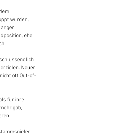
 dem 
oppt wurden, 
langer 
dposition, ehe 
ch.
 schlussendlich 
erzielen. Neuer 
nicht oft Out-of-
ls für ihre 
 mehr gab, 
eren.
 Stammspieler 