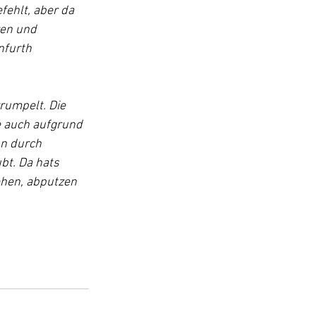
fehlt, aber da 
en und 
nfurth 
rumpelt. Die 
e auch aufgrund 
nn durch 
bt. Da hats 
ehen, abputzen 