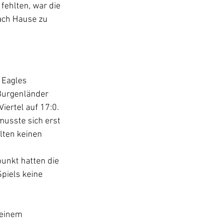
fehlten, war die 
ach Hause zu 
 Eagles 
Burgenländer 
iertel auf 17:0. 
musste sich erst 
lten keinen 
unkt hatten die 
piels keine 
 einem 