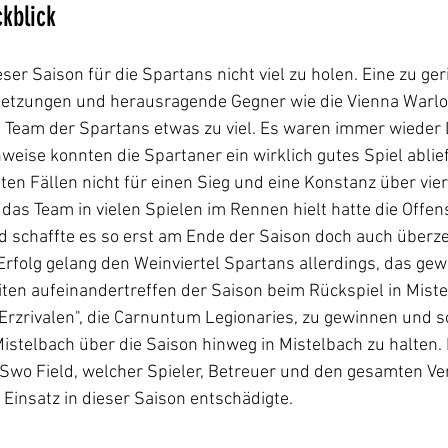
kblick
eser Saison für die Spartans nicht viel zu holen. Eine zu ger
erletzungen und herausragende Gegner wie die Vienna Warlo
e Team der Spartans etwas zu viel. Es waren immer wieder L
ise konnten die Spartaner ein wirklich gutes Spiel abliefe
ten Fällen nicht für einen Sieg und eine Konstanz über vier 
as Team in vielen Spielen im Rennen hielt hatte die Offense
d schaffte es so erst am Ende der Saison doch auch überze
 Erfolg gelang den Weinviertel Spartans allerdings, das gew
ten aufeinandertreffen der Saison beim Rückspiel in Miste
Erzrivalen", die Carnuntum Legionaries, zu gewinnen und s
istelbach über die Saison hinweg in Mistelbach zu halten. 
wo Field, welcher Spieler, Betreuer und den gesamten Ver
 Einsatz in dieser Saison entschädigte.