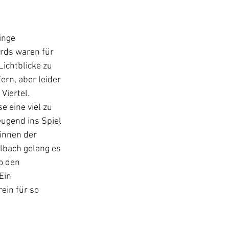
inge 
rds waren für 
ichtblicke zu 
rn, aber leider 
Viertel. 
 eine viel zu 
ugend ins Spiel 
innen der 
lbach gelang es 
o den 
Ein 
ein für so 