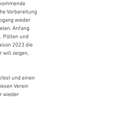
ie kommende 
che Vorbereitung 
Abgang wieder 
ielen. Anfang 
. Pölten und 
aison 2023 die 
will zeigen, 
sfest und einen 
iesen Verein 
r wieder 