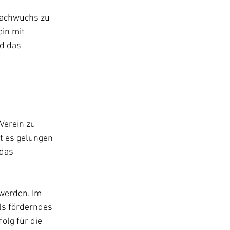
Nachwuchs zu 
in mit 
d das 
Verein zu 
t es gelungen 
das 
 werden. Im 
ls förderndes 
olg für die 