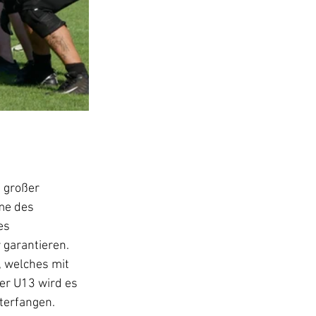
 großer 
me des 
es 
garantieren. 
, welches mit 
er U13 wird es 
terfangen.