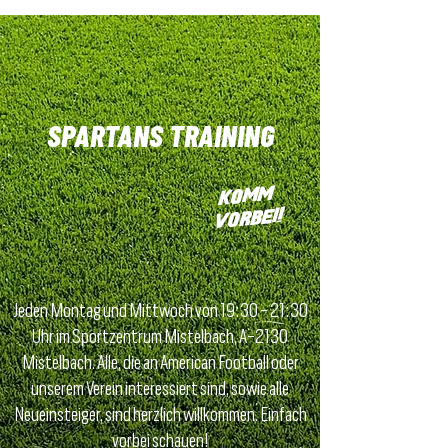
SPARTANS TRAINING
KOMM
VORBEI!
Jeden Montag und Mittwoch von 19:30 - 21:30
Uhr im Sportzentrum Mistelbach, A-2130
Mistelbach. Alle, die an American Football oder
unserem Verein interessiert sind, sowie alle
Neueinsteiger, sind herzlich willkommen. Einfach
vorbei schauen!