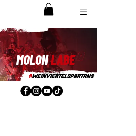
MOLON
LABE
#
WEINVIERTELSPARTANS