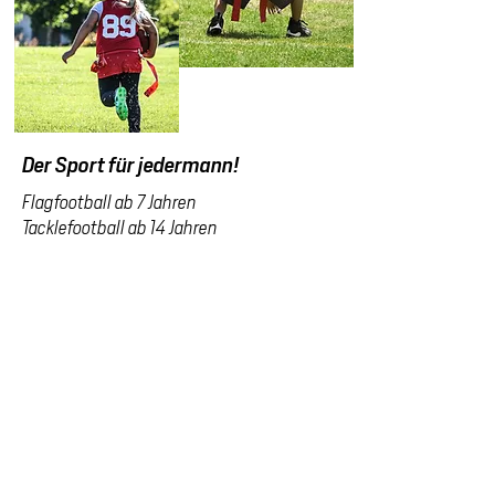
Der Sport für jedermann!
Flagfootball ab 7 Jahren
Tacklefootball ab 14 Jahren
Wann?
Immer Montag und Mittwochs
17:30 - 19:00
Wo?
WeiSwo Field
(Sportzentrum Mistelbach)
Infos & Anmeldung